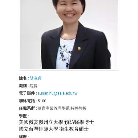
姓名 :
胡淑貞
職稱 :
院長
電子郵件 :
susan.hu@asia.edu.tw
聯絡電話 :
5100
任職系所 :
健康產業管理學系 特聘教授
學歷 :
美國俄亥俄州立大學 預防醫學博士
國立台灣師範大學
衛生教育碩士
經歷 :