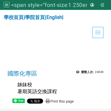
<span style="font-size:1.250em;"><strong>亞洲大學醫學暨健康學院</strong></span>
:::
學校首頁
|
學院首頁
|
English
|
Toggle 
國際化專區
瀏覽人次:
24949
姊妹校
暑期英語交換課程
Print this page
Share