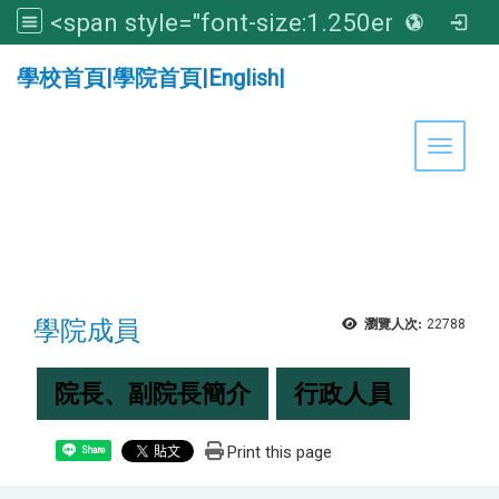
<span style="font-size:1.250em;"><strong>亞洲大學醫學暨健康學院</strong></span>
:::
學校首頁
|
學院首頁
|
English
|
Toggle 
學院成員
瀏覽人次:
22788
院長、副院長簡介
行政人員
Print this page
Share