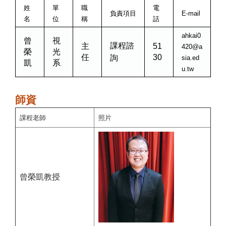
姓
單
職
電
負責項目
E-mail
名
位
稱
話
ahkai0
曾
視
課程諮
主
51
420@a
榮
光
任
30
詢
sia.ed
凱
系
u.tw
師資
課程老師
照片
曾榮凱教授