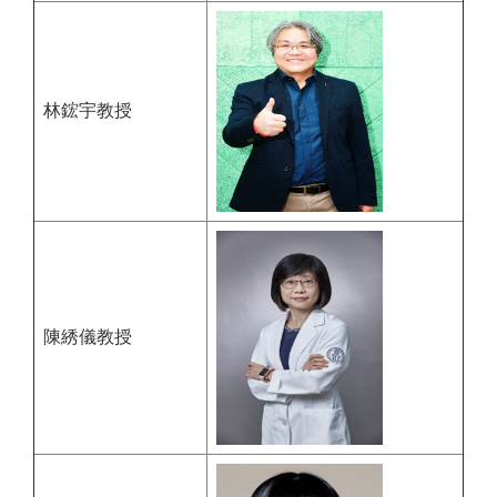
林鋐宇教授
陳綉儀教授