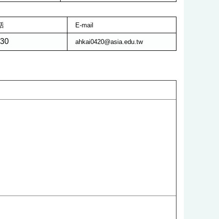
话
E-mail
30
ahkai0420@asia.edu.tw