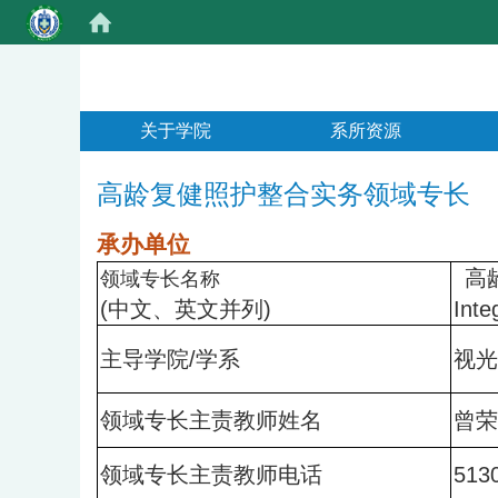
:::
关于学院
系所资源
高龄复健照护整合实务领域专长
承办单位
高
领域专长名称
(
中文、英文并列)
Inte
主导学院/学系
视光
领域专长主责教师姓名
曾荣
领域专长主责教师电话
513