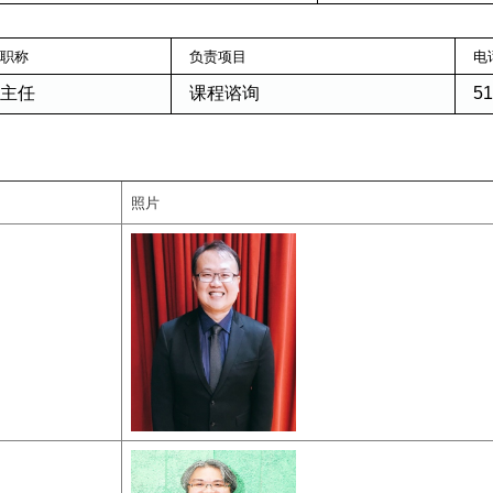
职称
负责项目
电
主任
课程谘询
51
照片