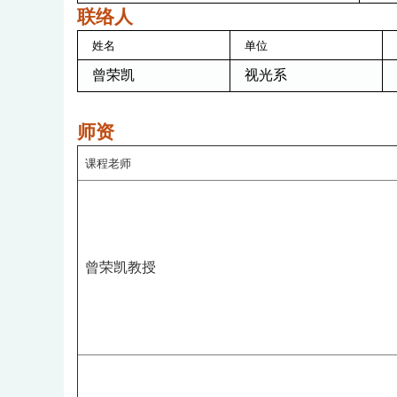
联络人
姓名
单位
曾荣凯
视光系
师资
课程老师
曾荣凯教授