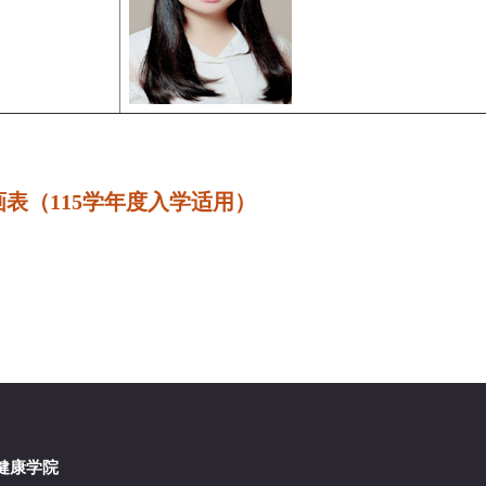
画
表
（115学年度入学适用）
医学暨健康学院