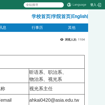
Language
登入
:::
学校首页
|
学院首页
|
English
|
讯息
行事历
其他
浏览人次:
1104
听语系、职治系、
物治系、视光系
职称
视光系主任
mail
ahkai0420@asia.edu.tw