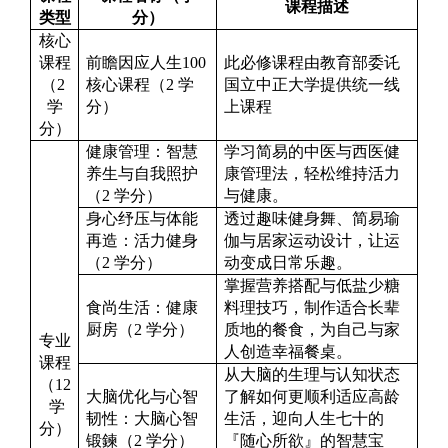
课程描述
类型
分）
核心
课程
前瞻因应人生
100
此必修课程由教育部委讬
（
2
核心课程（
2
学
国立中正大学提供统一线
学
分）
上课程
分）
健康管理：智慧
学习简易的中医与西医健
养生与自我照护
康管理法，轻松维持活力
（
2
学分）
与健康。
身心纾压与体能
透过趣味健身舞、简易瑜
再造：活力健身
伽与居家运动设计，让运
（
2
学分）
动变成日常乐趣。
掌握营养搭配与低盐少糖
食尚生活：健康
料理技巧，制作适合长辈
厨房（
2
学分）
质地的餐食，为自己与家
专业
人创造幸福餐桌。
课程
从大脑的生理与认知状态
（
12
大脑优化与心智
了解如何更顺利适应高龄
学
韧性：大脑心智
生活，迎向人生七十的
分）
锻鍊（
2
学分）
『随心所欲』的智慧宝