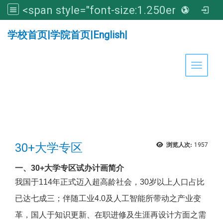
<span style="font-size:1.250em;"><strong>亚洲大学医学暨健康学院</strong></span>
:::
学校首页
|
学院首页
|
English
|
Toggle 
30+大学专区
浏览人次:
1957
一、30+大学专区试办计画简介
我国于114年正式迈入超高龄社会，30岁以上人口占比
已达七成三；伴随工业4.0及人工智能所带动之产业变
革，国人于知识更新、在职进修及生涯再设计方面之需