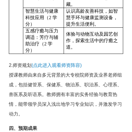
藏。
智慧生活与健康
认识高龄友善科技，如智
科技应用（
2
学
慧手环与健康监测设备，
分）
提升生活便利。
五感疗癒与压力
体验与动物互动及园艺创
调适：芳疗与辅
作，探索生活中的疗癒之
助治疗（
2
学
道。
分）
2.师资规划
(点此进入观看师资阵容)
授课教师由来自多元背景的大专校院师资及业界老师组
成，包括健管系、保健系、物治系、职治系、心理系、
兽医系及听语系。教师拥有丰富的实务经验与教育热
情，能带领学员深入浅出地学习专业知识，并激发学习
动力。
四、预期成果