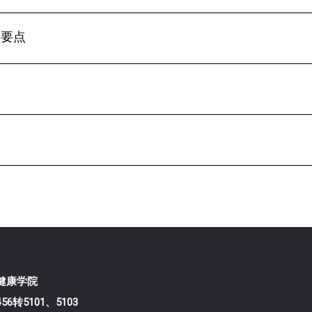
置要点
医学暨健康学院
456转5101、5103