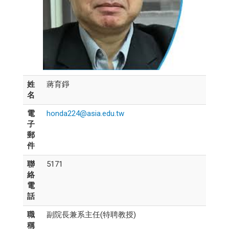
姓
蔣育錚
名
電
honda224@asia.edu.tw
子
郵
件
聯
5171
絡
電
話
職
副院長兼系主任(特聘教授)
稱