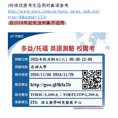
(
特殊优惠考生适用对象请参考
http://www.toeic.com.tw/toeic_news_pub.jsp?
type=8&pmid=133
)
(
自
2018
年起失业对象不适用
)