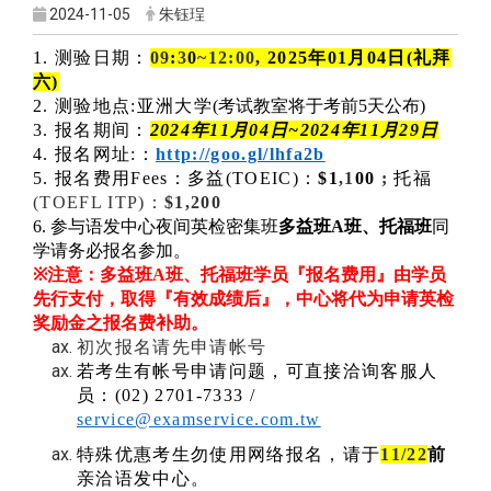
2024-11-05
朱钰珵
1. 测验日期
：
09
:
3
0
~12:00
, 2025年01月04日(礼拜
六)
2. 测验地点
:
亚洲大学
(
考试教室将于考前
5
天公布
)
3. 报名期间
：
2024年11月04日~2024年11月29日
4. 报名网址
:
：
http://goo.gl/lhfa2b
5. 报名费用
Fees
：多益
(TOEIC)
：
$1
,1
00
;
托福
(TOEFL ITP)
：
$1,200
6. 参与语发中心夜间英检密集班
多益班
A
班
、托福班
同
学请务必报名参加。
※
注意：多益班
A
班、托福班学员『报名费用』由学员
先行支付，取得『有效成绩后』，中心将代为申请英检
奖励金之报名费补助。
初次报名请先申请帐号
若考生有帐号申请问题，可直接洽询客服人
员：
(02) 2701-7333 /
service@examservice.com.tw
特殊优惠考生勿使用网络报名，请于
11/22
前
亲洽语发中心。