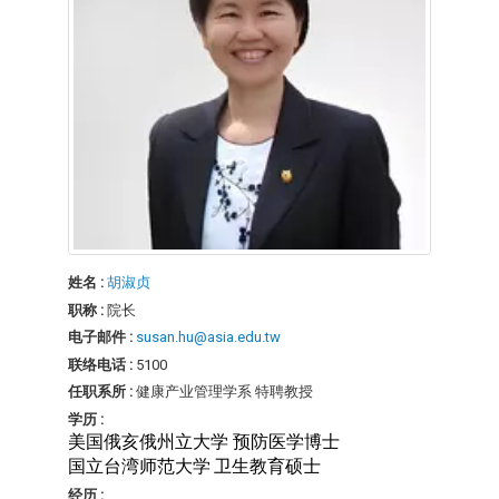
姓名 :
胡淑贞
职称 :
院长
电子邮件 :
susan.hu@asia.edu.tw
联络电话 :
5100
任职系所 :
健康产业管理学系 特聘教授
学历 :
美国俄亥俄州立大学 预防医学博士
国立台湾师范大学
卫生教育硕士
经历 :