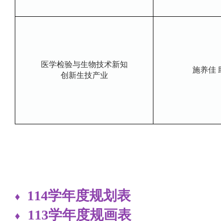
医学检验与生物技术新知
施养佳 
创新生技产业
114学年度规划表
♦
113学年度规画表
♦