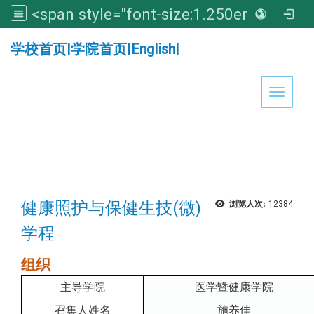
<span style="font-size:1.250em;"><strong>亚洲大学医学暨健康学院</strong></span>
:::
学校首页
|
学院首页
|
English
|
Toggle 
健康照护与保健生技(微)
浏览人次:
12384
学程
组织
主导学院
医学暨健康学院
召集人姓名
施养佳