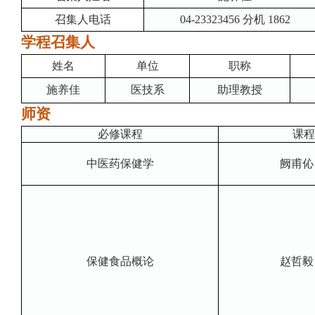
召集人电话
04-23323456 分机 1862
学程召集人
姓名
单位
职称
施养佳
医技系
助理教授
师资
必修课程
课程
中医药保健学
阙甫伈
保健食品概论
赵哲毅