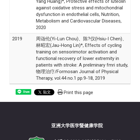
Yang Huang)*, Protective effects of luteolin
against oxidative stress and mitochondrial
dysfunction in endothelial cells, Nutrition,
Metabolism and Cardiovascular Diseases,
2020
2019
周诣伦(Yi-Lun Chou)、陈?仪(Hsiu-I Chen)、
林昭宏(Jau-Hong Lin)*, Effects of cycling
training on sensorimotor activation and
functional recovery of lower extremity in
patients with stroke: A preliminary fmri study,
物理治疗/Formosan Journal of Physical
Therapy, vol.44 no.1 pp.9-18, 2019
Print this page
Share
亚洲大学医学暨健康学院