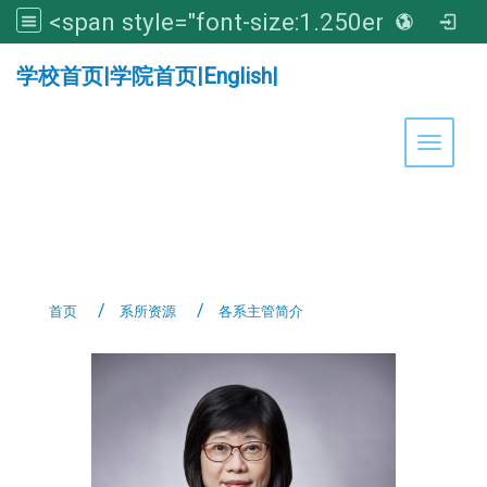
<span style="font-size:1.250em;"><strong>亚洲大学医学暨健康学院</strong></span>
:::
学校首页
|
学院首页
|
English
|
Toggle 
首页
系所资源
各系主管简介