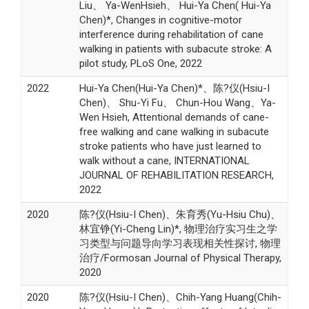
Liu、 Ya-WenHsieh、 Hui-Ya Chen( Hui-Ya
Chen)*, Changes in cognitive-motor
interference during rehabilitation of cane
walking in patients with subacute stroke: A
pilot study, PLoS One, 2022
2022
Hui-Ya Chen(Hui-Ya Chen)*、陈?仪(Hsiu-I
Chen)、 Shu-Yi Fu、 Chun-Hou Wang、Ya-
Wen Hsieh, Attentional demands of cane-
free walking and cane walking in subacute
stroke patients who have just learned to
walk without a cane, INTERNATIONAL
JOURNAL OF REHABILITATION RESEARCH,
2022
2020
陈?仪(Hsiu-I Chen)、朱育秀(Yu-Hsiu Chu)、
林宜铮(Yi-Cheng Lin)*, 物理治疗实习生之学
习类型与问题导向学习表现相关性探讨, 物理
治疗/Formosan Journal of Physical Therapy,
2020
2020
陈?仪(Hsiu-I Chen)、Chih-Yang Huang(Chih-