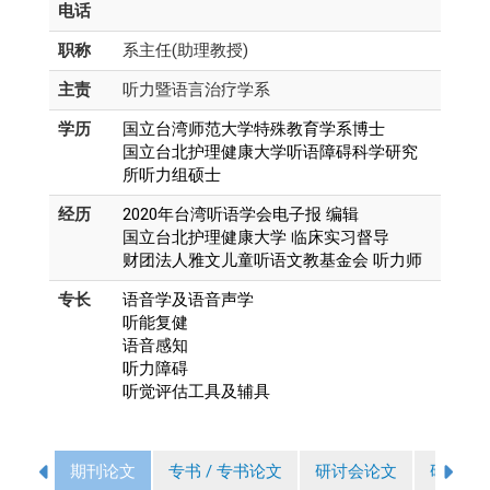
电话
职称
系主任(助理教授)
主责
听力暨语言治疗学系
学历
国立台湾师范大学特殊教育学系博士
国立台北护理健康大学听语障碍科学研究
所听力组硕士
经历
2020年台湾听语学会电子报 编辑
国立台北护理健康大学 临床实习督导
财团法人雅文儿童听语文教基金会 听力师
专长
语音学及语音声学
听能复健
语音感知
听力障碍
听觉评估工具及辅具
期刊论文
专书 / 专书论文
研讨会论文
研究计