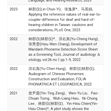
Language, and Hearing Research, 2023
2023
林郡仪(Lin Chun-Yi)、张逸屏*、马英娟,
Applying the reference values of real-ear-to-
coupler-difference for deaf and hard-of-
hearing children in Taiwan: cautions and
considerations, PLoS One, 2023
2022
林郡仪(林郡仪)*、洪右真(Yu-Cheng Hung)、
张秀雯(Hsiu-Wen Chang), Development of
Mandarin Phoneme Detection Score Sheet
as a Screening Tool, Journal of audiology ＆
otology, vol.26 no.1 pp.1-9, 2022
2022
洪右真(Yu-Chen Hung)、林郡仪(林郡仪),
Audiogram of Chinese Phonemes:
Construction and Evaluation, FOLIA
PHONIATRICA ET LOGOPAEDICA, 2022
2021
曾尹霆(Yin-Ting Zeng)、Wen-Yu Liu、Pao-
Chuan Torng、Wuh-Liang Hwu、Ni-Chung
Lee、林郡仪(林郡仪)、Yin-Hsiu Chien(Yin-
Hsiu Chien)*, A pilot study shows the