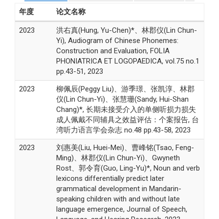
年度
论文名称
2023
洪右真(Hung, Yu-Chen)*、林郡仪(Lin Chun-
Yi), Audiogram of Chinese Phonemes:
Construction and Evaluation, FOLIA
PHONIATRICA ET LOGOPAEDICA, vol.75 no.1
pp.43-51, 2023
2023
柳佩辰(Peggy Liu)、游季璟、张凯淳、林郡
仪(Lin Chun-Yi)、张慧珊(Sandy, Hui-Shan
Chang)*, 长期未接受介入的单侧听损力损失
成人佩戴不同辅具之效益评估：个案报告, 台
湾听力语言学会杂志 no.48 pp.43-58, 2023
2023
刘惠美(Liu, Huei-Mei)、曹峰铭(Tsao, Feng-
Ming)、林郡仪(Lin Chun-Yi)、Gwyneth
Rost、郭令育(Guo, Ling-Yu)*, Noun and verb
lexicons differentially predict later
grammatical development in Mandarin-
speaking children with and without late
language emergence, Journal of Speech,