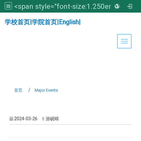
<span style="font-size:1.250em;"><strong>亚洲大学医学暨健康学院</strong></span>
:::
学校首页
|
学院首页
|
English
|
Toggle 
首页
Major Events
:::
2024-03-26
游砚晴