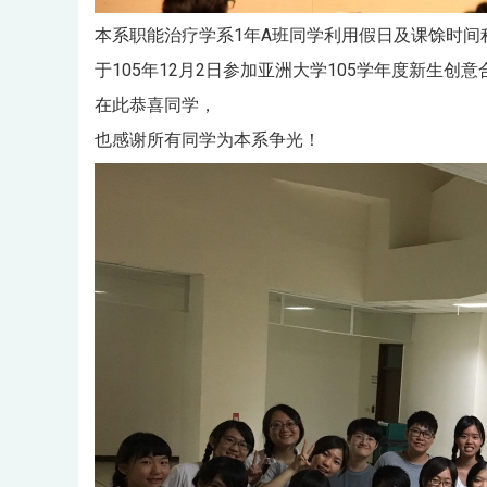
本系职能治疗学系1年A班同学利用假日及课馀时间
于105年12月2日参加亚洲大学105学年度新生创
在此恭喜同学，
也感谢所有同学为本系争光！