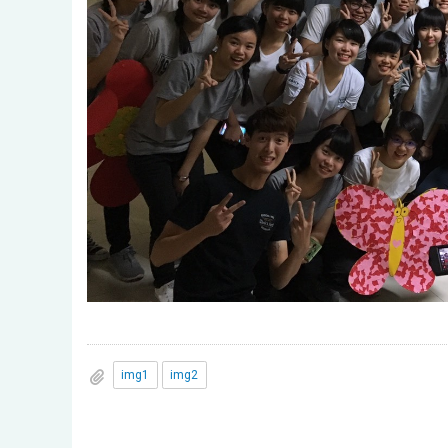
img1
img2