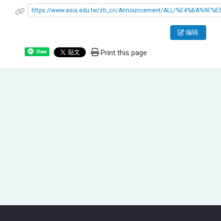
https://www.asia.edu.tw/zh_cn/Announcement/ALL/%E4%
编辑
Print this page
Share