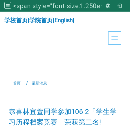
<span style="font-size:1.250em;"><strong>亚洲大学医学暨健康学院</strong></span>
:::
学校首页
|
学院首页
|
English
|
Toggle 
首页
最新消息
:::
恭喜林宜萱同学参加106-2「学生学
习历程档案竞赛」荣获第二名!