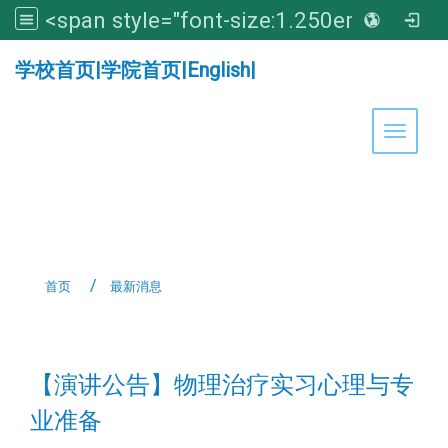
<span style="font-size:1.250em;"><strong>亚洲大学医学暨健康学院</strong></span>
:::
学校首页
|
学院首页
|
English
|
Toggle 
首页
最新消息
:::
【演讲公告】物理治疗实习心理与专
业准备