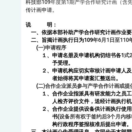
科技部109
年度第1期产学合作研究计画（含
传计画申请。
说 明：
一、依据本部补助产学合作研究计画作业要
二、旨揭计画执行日为109
年6
月1日至11
(
一)
申请程序
１、申请名册及申请机构切结书各1
式
予受理。
２、申请机构应切实审核计画申请人及合
者始得将其申请案汇整送出。
(
二)
合作企业派员参与产学合作计画或提
１、合作企业指派具有研发能力之员工参
人检齐评价文件，送经计画执行机构循
２、合作企业提供设备供计画执行使用并
书(
设备所有权于签约后3
个月内移
构行政程序签报核准后提出申请。
三、本计画公告受理讯息，亦同步于本部网