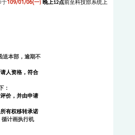
师于
109/01
/06(
一
前至科技部系统上
晚上
点
)
12
前函送本部，逾期不
请人资格，符合
下：
评价，并由申请
所有权移转承诺
，循计画执行机