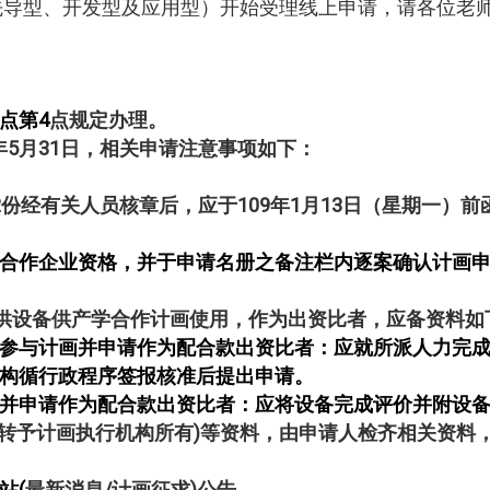
先导型、开发型及应用型）开始受理线上申请，请各位老
点第4
点规定办理。
0年5月31日，相关申请注意事项如下：
2
份经有关人员核章后，应于109年1月13日（星期一）
作企业资格，并于申请名册之备注栏内逐案确认计画申
供设备供产学合作计画使用，作为出资比者，应备资料如
与计画并申请作为配合款出资比者：应就所派人力完成
行政程序签报核准后提出申请。
申请作为配合款出资比者：应将设备完成评价并附设备
转予计画执行机构所有)等资料，由申请人检齐相关资料
站(
最新消息/
计画征求)公告。