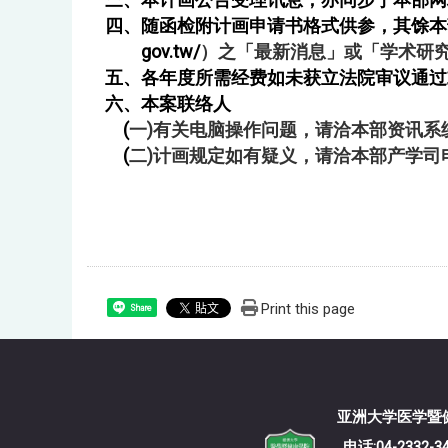
四、随函检附计画申请书格式供参，其馀本部
gov.tw/
）之「最新消息」或「学术研究
五、各年度所需经费如未获立法院审议通过
六、本案联络人
(
一)
有关电脑操作问题，请洽本部资讯系统服务专线
(
二)
计画规定如有疑义，请洽本部产学司电话：（
Print this page
Share
亚洲大学
电话:04-2332-3