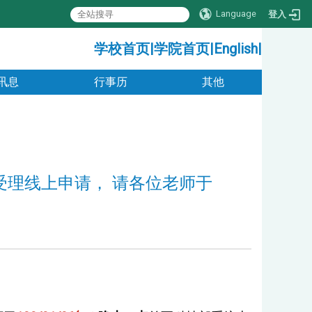
Language
登入
:::
学校首页
|
学院首页
|
English
|
讯息
行事历
其他
受理线上申请， 请各位老师于