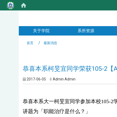
:::
关于学院
系所资源
首页
最新消息
:::
恭喜本系柯旻宜同学荣获105-2【As
2017-06-05
Admin Admin
恭喜本系大一柯旻宜同学参加本校105-2学期
讲题为「职能治疗是什么？」