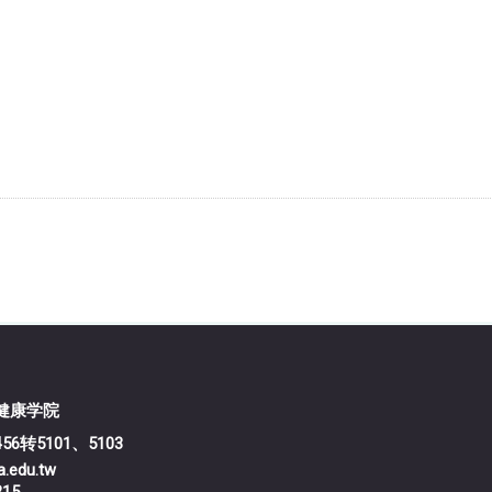
医学暨健康学院
456转5101、5103
edu.tw