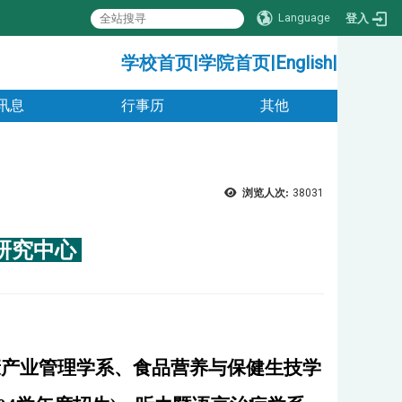
Language
登入
:::
学校首页
|
学院首页
|
English
|
讯息
行事历
其他
浏览人次:
38031
研究中心
康产业管理学系、食品营养与保健生技学