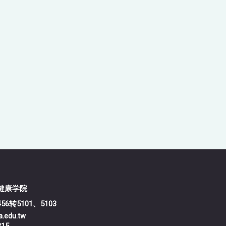
医学暨健康学院
456转5101、5103
edu.tw