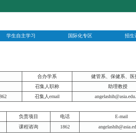
学生自主学习
国际化专区
招生
合办学系
健管系、保健系、医
召集人职称
助理教授
862
召集人email
angelashih@asia.edu
负责项目
电话
E-mail
课程谘询
1862
angelashih@asia.e