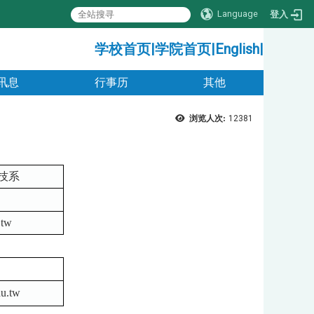
Language
登入
:::
学校首页
|
学院首页
|
English
|
讯息
行事历
其他
浏览人次:
12381
技系
.tw
du.tw