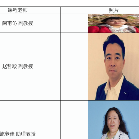
课程老师
照片
阙甫伈
副教授
赵哲毅 副教授
施养佳 助理教授