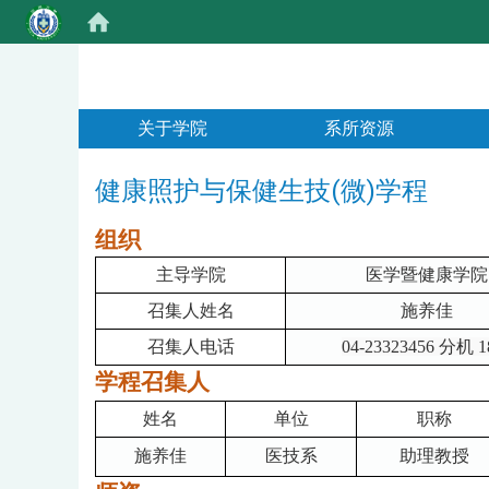
:::
关于学院
系所资源
健康照护与保健生技(微)学程
组织
主导学院
医学暨健康学院
召集人姓名
施养佳
召集人电话
04-23323456 分机 1
学程召集人
姓名
单位
职称
施养佳
医技系
助理教授