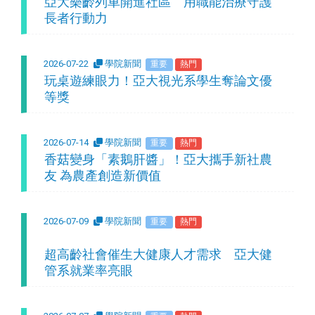
亞大樂齡列車開進社區 用職能治療守護
長者行動力
2026-07-22
學院新聞
重要
熱門
玩桌遊練眼力！亞大視光系學生奪論文優
等獎
2026-07-14
學院新聞
重要
熱門
香菇變身「素鵝肝醬」！亞大攜手新社農
友 為農產創造新價值
2026-07-09
學院新聞
重要
熱門
超高齡社會催生大健康人才需求 亞大健
管系就業率亮眼