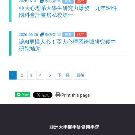
2026-07-01
學院新聞
重要
熱門
亞大心理系大學生研究力爆發 九年54件
國科會計畫居私校第一
2026-06-26
學院新聞
重要
熱門
讓AI更懂人心！亞大心理系跨域研究獲中
研院補助
1
2
3
4
5
下一頁
最後
Print this page
Share
亞洲大學醫學暨健康學院