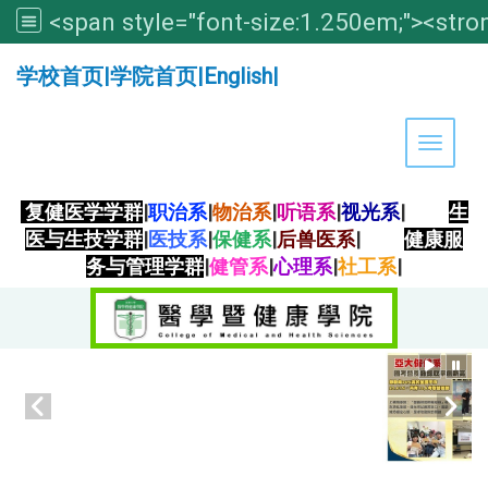
:::
学校首页
|
学院首页
|
English
|
Toggle 
复健医学学群
|
职治系
|
物治系
|
听语系
|
视光系
|
生
医与生技学群
|
医技系
|
保健系
|
后兽医系
|
健康服
务与管理学群
|
健管系
|
心理系
|
社工系
|