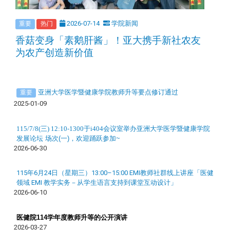
2026-07-14
学院新闻
重要
热门
香菇变身「素鹅肝酱」！亚大携手新社农友
为农产创造新价值
亚洲大学医学暨健康学院教师升等要点修订通过
重要
2025-01-09
115/7/8(三) 12:10-1300于i404会议室举办亚洲大学医学暨健康学院
发展论坛
场次
(
一
)，欢迎踊跃参加~
2026-06-30
115年6月24日（星期三）13:00–15:00 EMI教师社群线上讲座「医健
领域 EMI 教学实务－从学生语言支持到课堂互动设计」
2026-06-10
医健院114
学年度教师升等的公开演讲
2026-03-27