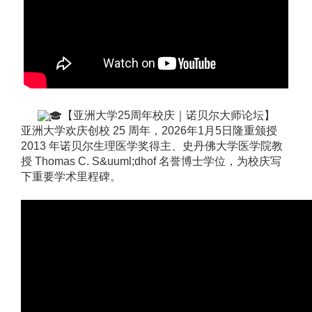
【亚洲大学
25
周年校庆｜诺贝尔大师论坛】
亚洲大学欢庆创校
25
周年，
2026
年
1
月
5
日隆重颁授
2013
年诺贝尔生理医学奖得主、史丹佛大学医学院教
授
Thomas C. S&uuml;dhof
名誉博士学位，为校庆写
下重要学术里程碑。