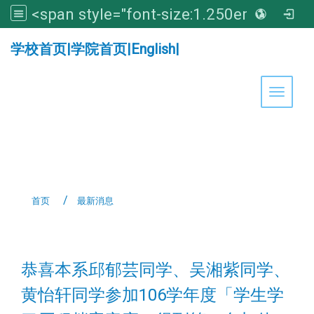
<span style="font-size:1.250em;"><strong>亚洲大学医学暨健康学院</strong></span>
:::
学校首页
|
学院首页
|
English
|
Toggle 
首页
最新消息
:::
恭喜本系邱郁芸同学、吴湘紫同学、
黄怡轩同学参加106学年度「学生学