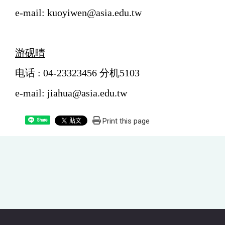
e-mail: kuoyiwen@asia.edu.tw
游砚晴
电话 : 04-23323456 分机5103
e-mail: jiahua@asia.edu.tw
Print this page
Share