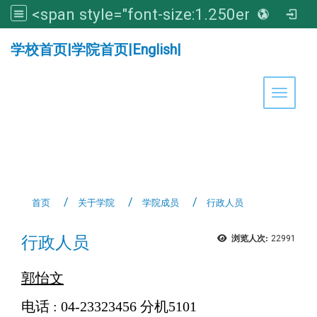
<span style="font-size:1.250em;"><strong>亚洲大学医学暨健康学院</strong></span>
:::
学校首页
|
学院首页
|
English
|
Toggle 
首页
关于学院
学院成员
行政人员
行政人员
浏览人次:
22991
郭怡文
电话 : 04-23323456 分机5101